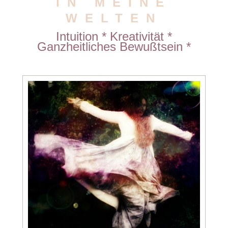
IN MEINE
WELTEN
Intuition * Kreativität *
Ganzheitliches Bewußtsein *